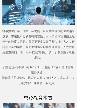
，
從事數位行銷工作約十年之間
發現網路科技的速度越來
，
，
越快
市場也不斷的翻轉與變動
而人們卻不容易跟上這
，
，
變化的速度
但是企業需要更多紮實的數位行銷人才
來
，
，
提高企業的銷售
因此面對這全球化快速競爭
人才教育
，
，
將是重要的一環
而我們認知到這一切
所以創辦了恩提
。
網絡
，
我是恩提網絡執行長 Terry Su
也是 Google 全球官方
。
認證講師
，
帶領著「恩提網絡」培育更多數位行銷人才
讓人才一步
，
、
。
步的學習
練苦功
紮馬步
忠於教育本質