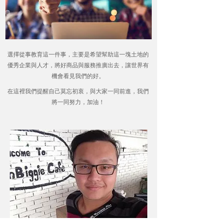
，
選擇從事教育這一件事
主要是希望幫助這一塊土地的
，
，
優秀企業與人才
將好商品與服務推廣出去
讓世界有
。
機會看見我們的好
，
，
在這裡我們提醒自己莫忘初衷
與大家一同前進
我們
，
！
將一同努力
加油