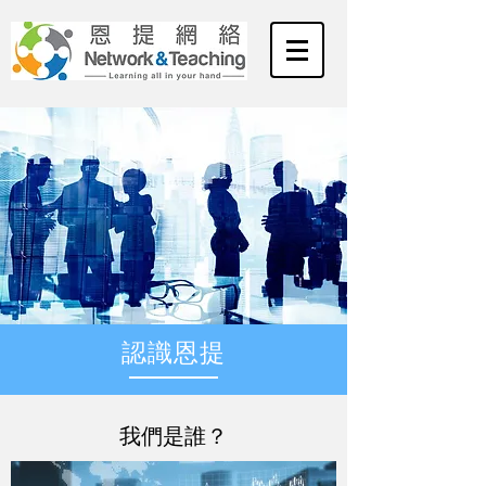
​認識
恩提
我們是誰？