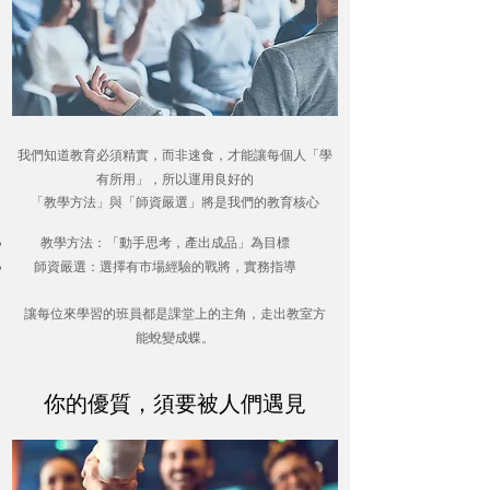
，
，
我們知道教育必須精實
而非速食
才能讓每個人「學
，
有所用」
所以
運用良好的
「教學方法」與「師資嚴選」將是我們的教育核心
，
教學方法：「動手思考
產出成品」為目標
，
師資嚴選：選擇有市場經驗的戰將
實務指導
，
讓每位來學習的班員都是課堂上的主角
走出教室方
。
能蛻變成蝶
，
你的優質
須要被人們遇見