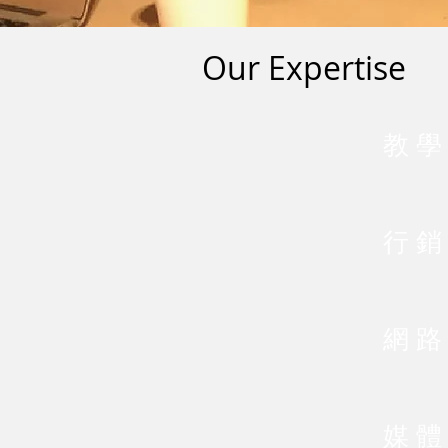
Our Expertise
教 學
行 銷
網 路
媒 體