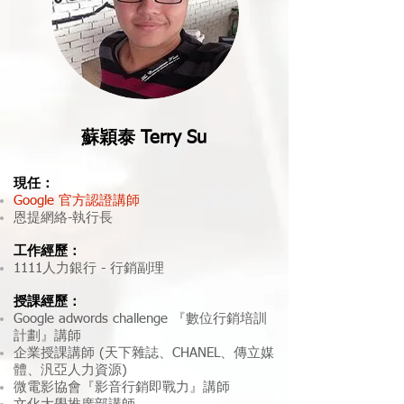
蘇穎泰 Terry Su
現任：
Google 官方認證講師
恩提網絡-執行長
工作經歷：
1111人力銀行 - 行銷副理
授課經歷：
Google adwords challenge 『數位行銷培訓
計劃』講師
企業授課講師 (天下雜誌、CHANEL、傳立媒
體、汎亞人力資源)
微電影協會『影音行銷即戰力』講師