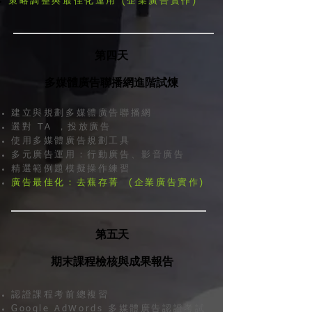
策略調整與最佳化運用 (企業廣告實作)
第四天
多媒體廣告聯播網進階試煉
建立與規劃多媒體廣告聯播網
選對 TA ，投放廣告
使用多媒體廣告規劃工具
多元廣告運用：行動廣告、影音廣告
精選範例題模擬操作練習
廣告最佳化：去蕪存菁 (企業廣告實作)
第五天
期末課程檢核與成果報告
認證課程考前總複習
Google AdWords 多媒體廣告認證考試