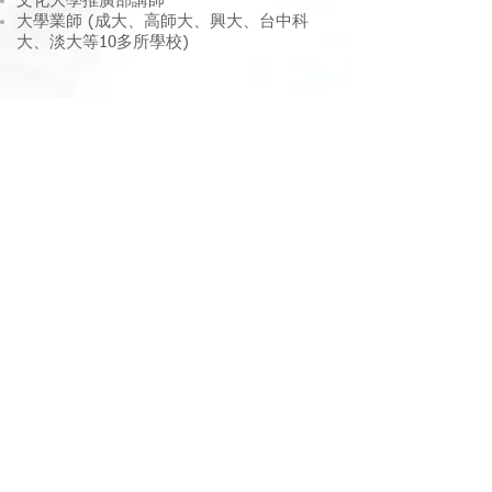
文化大學推廣部講師
大學業師 (成大、高師大、興大、台中科
大、淡大等10多所學校)
胡志彬 Benson Hu
現任：
1111人力銀行 - 整合行銷經理