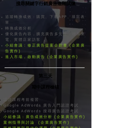
搜尋關鍵字行銷廣告進階試煉
追蹤轉換成效：購買、下載APP、填寫表
單
轉換成效分析
優化廣告內容，擴充廣告多元性：增加來
電、實體店家訪客
小組會議：修正廣告提案企劃書 (企業廣
告實作)
進入市場，啟動廣告 (企業廣告實作)
第三天
期中課程檢核
認證課程考前複習
Google AdWords 廣告入門認證考試
Google AdWords 搜尋廣告認證考試
小組會議：廣告成效分析 (企業廣告實作)
案例指導與討論 (企業廣告實作)