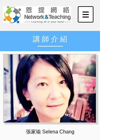
講 師 介 紹
張家瑜 Selena Chang