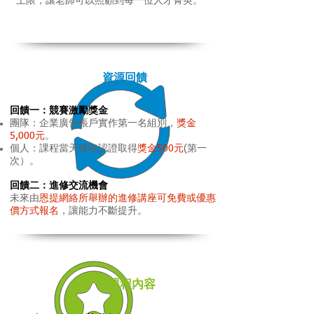
上限，讓老師可以照顧到每一位人才菁英。
資源回饋
回饋一：競賽激勵獎金
團隊：企業廣告帳戶實作第一名組別，
獎金
5,000元
。
個人：課程當天獲取認證取得
獎金500元
(第一
次）。
回饋二：進修交流機會
未來由
恩提網絡所舉辦的進修講座可免費或優惠
價方式報名
，讓能力不斷提升。
課程內容