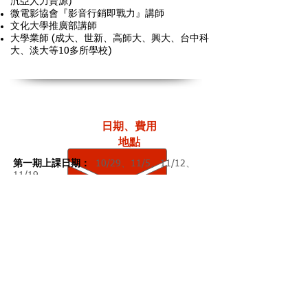
汎亞人力資源)
微電影協會『影音行銷即戰力』講師
文化大學推廣部講師
大學業師 (成大、世新、高師大、興大、台中科
大、淡大等10多所學校)
日期、費用
地點
第一期上課日期：
10/29、11/5、11/12、
11/19
上課時間：
(週六) 09 : 30~12 : 30
13:30~16:30
報名截止日：
10/19
課程地點：
CLBC
(台北市松山區八德路四段 123
號 3 樓)
課程費用：